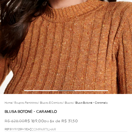
Home
/
Roupas Femininas
/
Blusas E Camisas
/
Blusas
/
Blusa Botonê - Caramelo
BLUSA BOTONÊ - CARAMELO
R$ 628,00
R$ 189,00
ou 6x de R$ 31,50
REF.50.01.0259-032
COMPARTILHAR