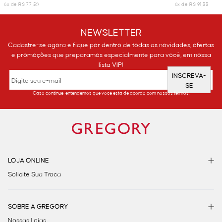
6x de R$ 77,50
6x de R$ 91,33
NEWSLETTER
Cadastre-se agora e fique por dentro de todas as novidades, ofertas
e promoções que preparamos especialmente para você, em nossa
lista VIP!
INSCREVA-
SE
Caso continue, entendemos que você está de acordo com nossos termos.
LOJA ONLINE
Solicite Sua Troca
SOBRE A GREGORY
Nossas Lojas