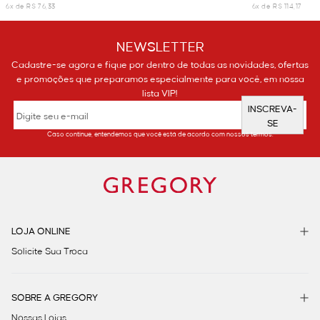
6x de R$ 76,33
6x de R$ 114,17
NEWSLETTER
Cadastre-se agora e fique por dentro de todas as novidades, ofertas
e promoções que preparamos especialmente para você, em nossa
lista VIP!
INSCREVA-
SE
Caso continue, entendemos que você está de acordo com nossos termos.
LOJA ONLINE
Solicite Sua Troca
SOBRE A GREGORY
Nossas Lojas