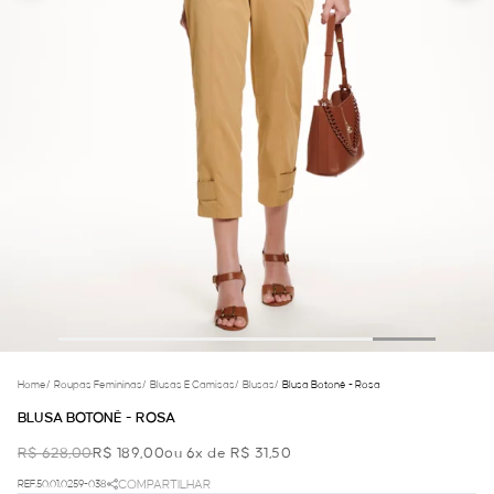
Home
/
Roupas Femininas
/
Blusas E Camisas
/
Blusas
/
Blusa Botonê - Rosa
BLUSA BOTONÊ - ROSA
R$ 628,00
R$ 189,00
ou 6x de R$ 31,50
REF.50.01.0259-038
COMPARTILHAR