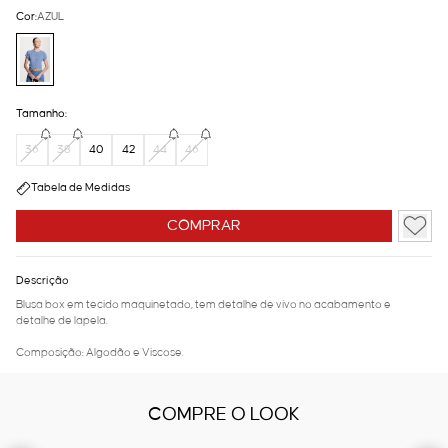
Cor:
AZUL
Tamanho:
36
38
40
42
44
46
Tabela de Medidas
COMPRAR
Descrição
Blusa box em tecido maquinetado, tem detalhe de vivo no acabamento e
detalhe de lapela.
Composição: Algodão e Viscose.
COMPRE O LOOK