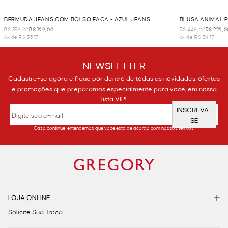
BERMUDA JEANS COM BOLSO FACA - AZUL JEANS
BLUSA ANIMAL P
R$ 398,00
R$ 199,00
R$ 448,00
R$ 229,0
6x de R$ 33,17
6x de R$ 38,17
NEWSLETTER
Cadastre-se agora e fique por dentro de todas as novidades, ofertas
e promoções que preparamos especialmente para você, em nossa
lista VIP!
INSCREVA-
SE
Caso continue, entendemos que você está de acordo com nossos termos.
LOJA ONLINE
Solicite Sua Troca