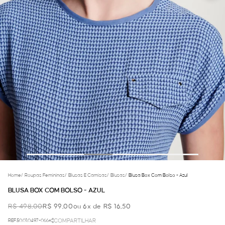
Home
/
Roupas Femininas
/
Blusas E Camisas
/
Blusas
/
Blusa Box Com Bolso - Azul
BLUSA BOX COM BOLSO - AZUL
R$ 498,00
R$ 99,00
ou 6x de R$ 16,50
REF.50.01.0497-066
COMPARTILHAR