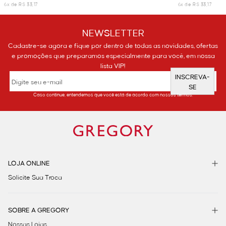
6x de R$ 33,17
6x de R$ 33,17
NEWSLETTER
Cadastre-se agora e fique por dentro de todas as novidades, ofertas
e promoções que preparamos especialmente para você, em nossa
lista VIP!
INSCREVA-
SE
Caso continue, entendemos que você está de acordo com nossos termos.
LOJA ONLINE
Solicite Sua Troca
SOBRE A GREGORY
Nossas Lojas