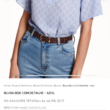
Home
/
Roupas Femininas
/
Blusas E Camisas
/
Blusas
/
Blusa Box Com Detalhe - Azul
BLUSA BOX COM DETALHE - AZUL
R$ 438,00
R$ 139,00
ou 6x de R$ 23,17
REF.50.01.0190-066
COMPARTILHAR