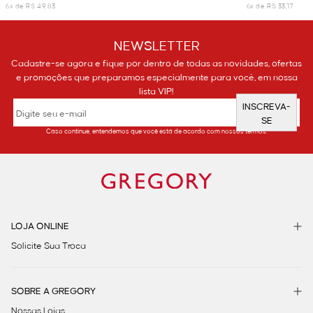
6x de R$ 49,83
6x de R$ 33,17
NEWSLETTER
Cadastre-se agora e fique por dentro de todas as novidades, ofertas
e promoções que preparamos especialmente para você, em nossa
lista VIP!
INSCREVA-
SE
Caso continue, entendemos que você está de acordo com nossos termos.
LOJA ONLINE
Solicite Sua Troca
SOBRE A GREGORY
Nossas Lojas