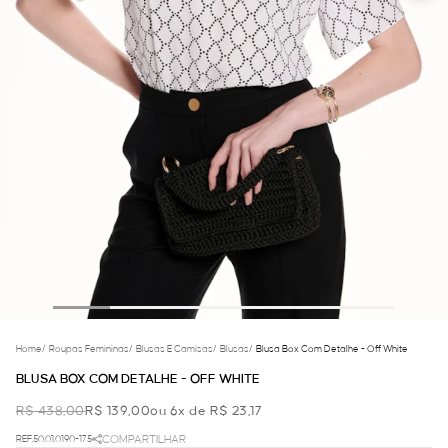
Home
/
Roupas Femininas
/
Blusas E Camisas
/
Blusas
/
Blusa Box Com Detalhe - Off White
BLUSA BOX COM DETALHE - OFF WHITE
R$ 438,00
R$ 139,00
ou 6x de R$ 23,17
REF.50.01.0190-175
COMPARTILHAR