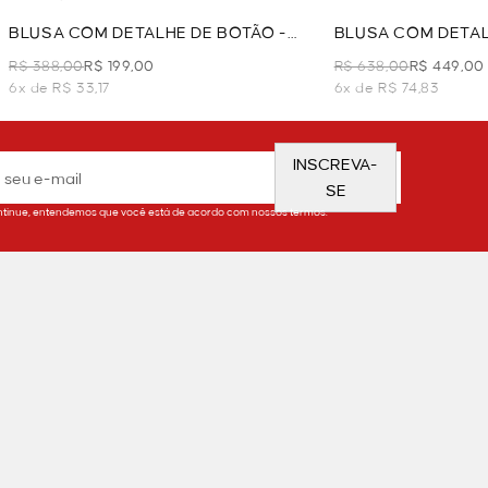
BLUSA COM DETALHE DE BOTÃO -
BLUSA COM DETAL
OFF WHITE
COM MANGA - OFF
R$ 388,00
R$ 199,00
R$ 638,00
R$ 449,00
6x de R$ 33,17
6x de R$ 74,83
INSCREVA-
SE
tinue, entendemos que você está de acordo com nossos termos.