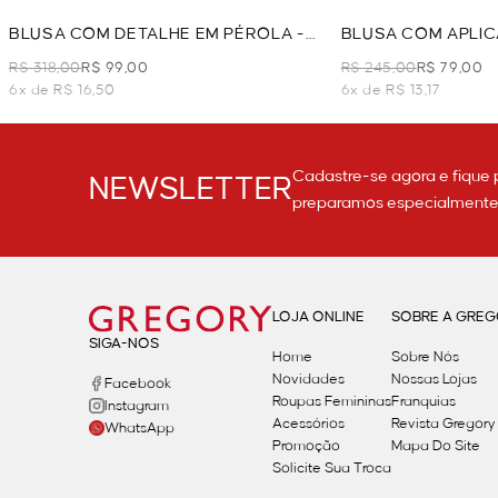
BLUSA COM DETALHE EM PÉROLA -
BLUSA COM APLIC
OFF WHITE
- OFF WHITE
R$ 318,00
R$ 99,00
R$ 245,00
R$ 79,00
6x de R$ 16,50
6x de R$ 13,17
Cadastre-se agora e fique 
NEWSLETTER
preparamos especialmente p
LOJA ONLINE
SOBRE A GRE
SIGA-NOS
Home
Sobre Nós
Novidades
Nossas Lojas
Facebook
Roupas Femininas
Franquias
Instagram
Acessórios
Revista Gregory
WhatsApp
Promoção
Mapa Do Site
Solicite Sua Troca