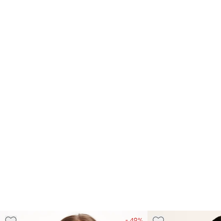
- 49%