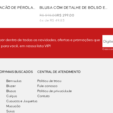
ACÃO DE PÉROLA
BLUSA COM DETALHE DE BOLSO E
BOTÃO - OFF WHITE
R$ 598,00
R$ 299,00
6x de R$ 49,83
por dentro de todas as novidades, ofertas e promoções que
ara você, em nossa lista VIP!
Caso con
GORY
MAIS BUSCADOS
CENTRAL DE ATENDIMENTO
Bermudas
Política de troca
Blazer
Fale conosco
Blusas
Politica de privacidade
Calças
Contato
Casacos e Jaquetas
Macacão
Saias