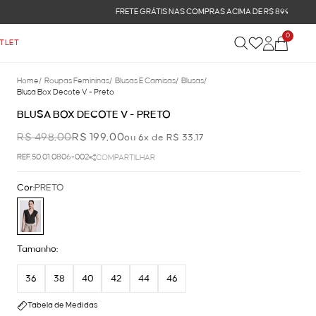
0
TLET
Home
/
Roupas Femininas
/
Blusas E Camisas
/
Blusas
/
Blusa Box Decote V - Preto
BLUSA BOX DECOTE V - PRETO
R$ 498,00
R$ 199,00
ou 6x de R$ 33,17
REF.50.01.0806-002
COMPARTILHAR
Cor:
PRETO
Tamanho:
36
38
40
42
44
46
Tabela de Medidas