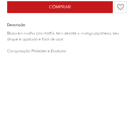
COMPRAR
Descrição
Blusa em malha com hotfix, tem decote v, manga joponesa, seu
shape é ajustado e fácil de usar.
Composição: Poliéster e Elastano