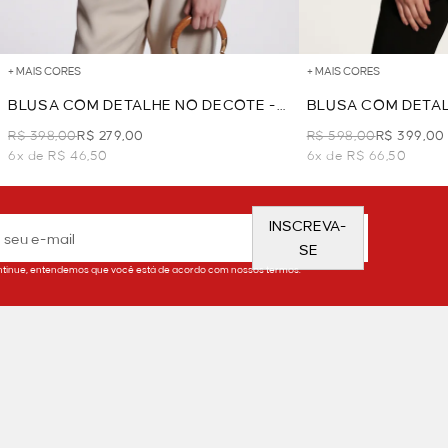
+ MAIS CORES
+ MAIS CORES
BLUSA COM DETALHE NO DECOTE -
BLUSA COM DETAL
PRETO
PUNHO - PRETO
R$ 398,00
R$ 279,00
R$ 598,00
R$ 399,00
6x de R$ 46,50
6x de R$ 66,50
INSCREVA-
SE
tinue, entendemos que você está de acordo com nossos termos.