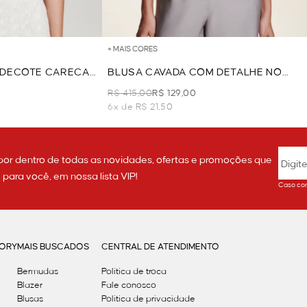
+ MAIS CORES
 DECOTE CARECA
BLUSA CAVADA COM DETALHE NO
DECOTE - PRETO
R$ 415,00
R$ 129,00
6x de R$ 21,50
por dentro de todas as novidades, ofertas e promoções que
ara você, em nossa lista VIP!
Caso con
GORY
MAIS BUSCADOS
CENTRAL DE ATENDIMENTO
Bermudas
Política de troca
Blazer
Fale conosco
Blusas
Politica de privacidade