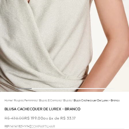
Home
/
Roupas Femininas
/
Blusas E Camisas
/
Blusas
/
Blusa Cachecouer De Lurex - Branco
BLUSA CACHECOUER DE LUREX - BRANCO
R$ 438,00
R$ 199,00
ou 6x de R$ 33,17
REF.04.04.0321-001
COMPARTILHAR