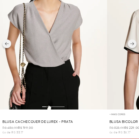
+ MAIS CORES
BLUSA CACHECOUER DE LUREX - PRATA
BLUSA BICOLOR
R$ 438,00
R$ 199,00
R$ 325,00
R$ 229,0
6x de R$ 33,17
6x de R$ 38,17