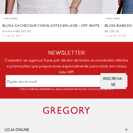
+ MAIS CORES
+ MAIS CORES
BLUSA CACHECOUR COM ELASTEX EM LAISE - OFF WHITE
BLUSA BABADO 
R$ 418,00
R$ 199,00
R$ 728,00
6x de R$ 33,17
6x de R$ 121,33
NEWSLETTER
Cadastre-se agora e fique por dentro de todas as novidades, ofertas
e promoções que preparamos especialmente para você, em nossa
lista VIP!
INSCREVA-
SE
Caso continue, entendemos que você está de acordo com nossos termos.
LOJA ONLINE