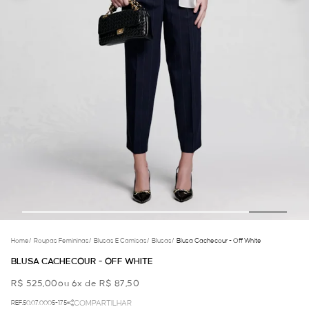
Home
/
Roupas Femininas
/
Blusas E Camisas
/
Blusas
/
Blusa Cachecour - Off White
BLUSA CACHECOUR - OFF WHITE
R$ 525,00
ou 6x de R$ 87,50
REF.50.07.0005-175
COMPARTILHAR