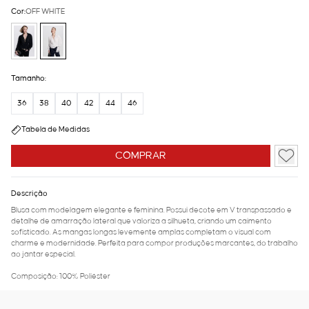
Cor:
OFF WHITE
Tamanho:
36
38
40
42
44
46
Tabela de Medidas
COMPRAR
Descrição
Blusa com modelagem elegante e feminina. Possui decote em V transpassado e
detalhe de amarração lateral que valoriza a silhueta, criando um caimento
sofisticado. As mangas longas levemente amplas completam o visual com
charme e modernidade. Perfeita para compor produções marcantes, do trabalho
ao jantar especial.
Composição: 100% Poliéster