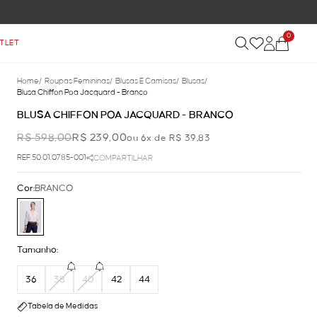
0
TLET
Home
/
Roupas Femininas
/
Blusas E Camisas
/
Blusas
/
Blusa Chiffon Poa Jacquard - Branco
BLUSA CHIFFON POA JACQUARD - BRANCO
R$ 598,00
R$ 239,00
ou 6x de R$ 39,83
REF.50.01.0785-001
COMPARTILHAR
Cor:
BRANCO
Tamanho:
36
38
40
42
44
Tabela de Medidas