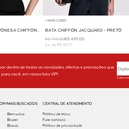
+ MAIS CORES
PONESA CHIFFON
BATA CHIFFON JACQUARD - PRETO
ANCO
R$ 798,00
R$ 499,00
6x de R$ 83,17
por dentro de todas as novidades, ofertas e promoções que
ara você, em nossa lista VIP!
Caso con
GORY
MAIS BUSCADOS
CENTRAL DE ATENDIMENTO
Bermudas
Política de troca
Blazer
Fale conosco
Blusas
Politica de privacidade