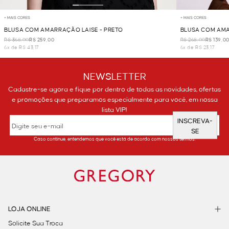
+ MAIS CORES
+ MAIS CORES
BLUSA COM AMARRAÇÃO LAISE - PRETO
BLUSA COM AMA
R$ 368,00
R$ 259,00
R$ 268,00
R$ 139,0
6x de R$ 43,17
6x de R$ 23,17
NEWSLETTER
Cadastre-se agora e fique por dentro de todas as novidades, ofertas
e promoções que preparamos especialmente para você, em nossa
lista VIP!
INSCREVA-
SE
Caso continue, entendemos que você está de acordo com nossos termos.
LOJA ONLINE
Solicite Sua Troca