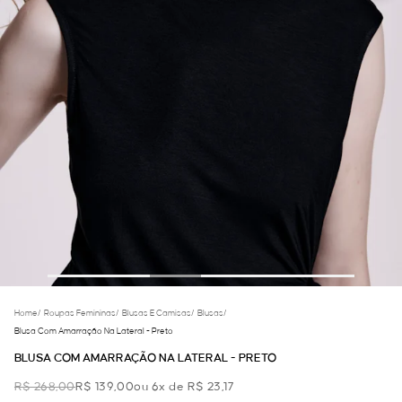
Home
/
Roupas Femininas
/
Blusas E Camisas
/
Blusas
/
Blusa Com Amarração Na Lateral - Preto
BLUSA COM AMARRAÇÃO NA LATERAL - PRETO
R$ 268,00
R$ 139,00
ou 6x de R$ 23,17