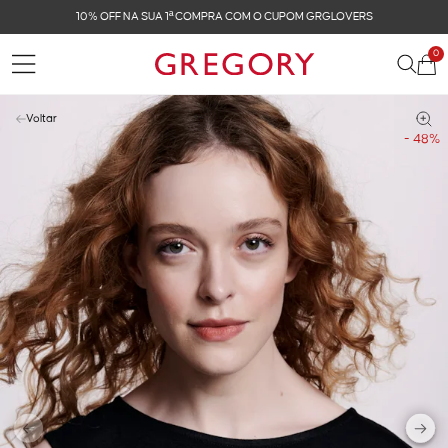
10% OFF NA SUA 1ª COMPRA COM O CUPOM GRGLOVERS
0
Voltar
- 48%