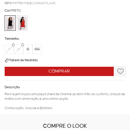
REF.50.01.0792-002
COMPARTILHAR
Cor:
PRETO
Tamanho:
P
M
G
GG
Tabela de Medidas
COMPRAR
Descrição
Para quem busca uma peça cheia de charme se abrir mão do conforto, a blusa de
malha com amarração é uma ótima opção.
Composição: Viscose e Elastano
COMPRE O LOOK