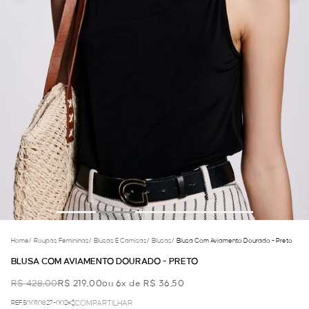
Home
/
Roupas Femininas
/
Blusas E Camisas
/
Blusas
/
Blusa Com Aviamento Dourado - Preto
BLUSA COM AVIAMENTO DOURADO - PRETO
R$ 428,00
R$ 219,00
ou 6x de R$ 36,50
REF.50.01.0827-002
COMPARTILHAR