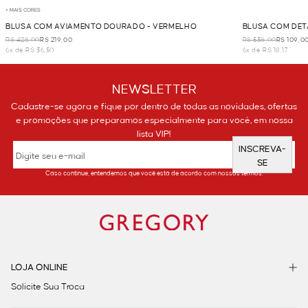
+ MAIS CORES
BLUSA COM AVIAMENTO DOURADO - VERMELHO
BLUSA COM DET
R$ 428,00
R$ 219,00
R$ 538,00
R$ 109,0
6x de R$ 36,50
6x de R$ 18,17
NEWSLETTER
Cadastre-se agora e fique por dentro de todas as novidades, ofertas
e promoções que preparamos especialmente para você, em nossa
lista VIP!
INSCREVA-
SE
Caso continue, entendemos que você está de acordo com nossos termos.
LOJA ONLINE
Solicite Sua Troca