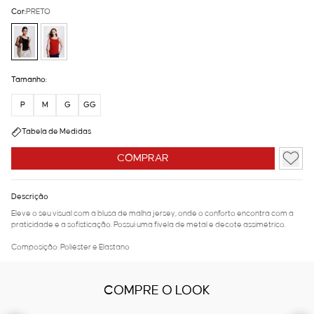
Cor:
PRETO
Tamanho:
P
M
G
GG
Tabela de Medidas
COMPRAR
Descrição
Eleve o seu visual com a blusa de malha jersey, onde o conforto encontra com a
praticidade e a sofisticação. Possui uma fivela de metal e decote assimétrico.
Composição: Poliéster e Elastano
COMPRE O LOOK