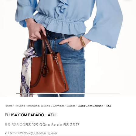
Home
/
Roupas Femininas
/
Blusas E Camisas
/
Blusas
/
Blusa Com Babado - Azul
BLUSA COM BABADO - AZUL
R$ 525,00
R$ 199,00
ou 6x de R$ 33,17
REF.50.01.0210-066
COMPARTILHAR