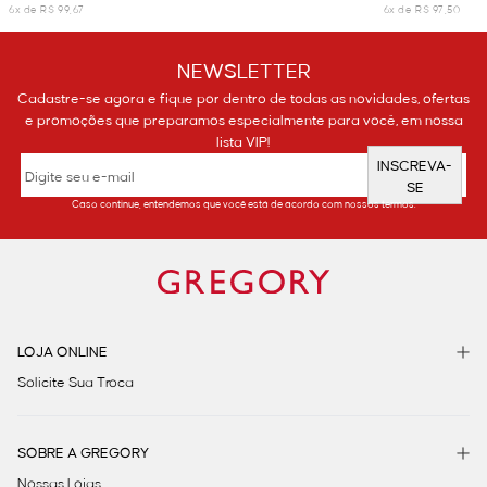
6x de R$ 99,67
6x de R$ 97,50
NEWSLETTER
Cadastre-se agora e fique por dentro de todas as novidades, ofertas
e promoções que preparamos especialmente para você, em nossa
lista VIP!
INSCREVA-
SE
Caso continue, entendemos que você está de acordo com nossos termos.
LOJA ONLINE
Solicite Sua Troca
SOBRE A GREGORY
Nossas Lojas