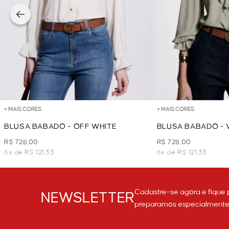
+ MAIS CORES
+ MAIS CORES
BLUSA BABADO - OFF WHITE
BLUSA BABADO - 
R$ 728,00
R$ 728,00
6x de R$ 121,33
6x de R$ 121,33
Cadastre-se agora e fique 
NEWSLETTER
preparamos especialmente p