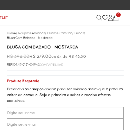
0
TLET
Home
/
Roupas Femininas
/
Blusas E Camisas
/
Blusas
/
Blusa Com Babado - Mostarda
BLUSA COM BABADO - MOSTARDA
R$ 398,00
R$ 279,00
ou 6x de R$ 46,50
REF.04.49.0131-049
COMPARTILHAR
Produto Esgotado
Preencha os campos abaixo para ser avisado assim que o produto
voltar ao estoque! Seja o primeiro a saber e receba ofertas
exclusivas.