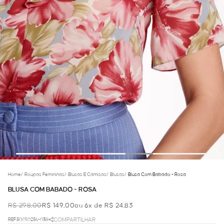
Home
/
Roupas Femininas
/
Blusas E Camisas
/
Blusas
/
Blusa Com Babado - Rosa
BLUSA COM BABADO - ROSA
R$ 298,00
R$ 149,00
ou 6x de R$ 24,83
REF.50.01.0256-038
COMPARTILHAR