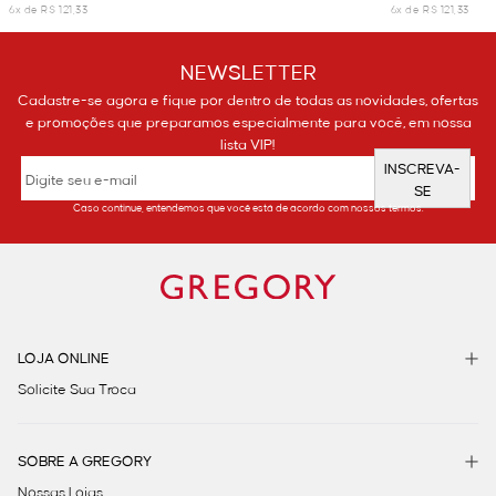
6x de R$ 121,33
6x de R$ 121,33
NEWSLETTER
Cadastre-se agora e fique por dentro de todas as novidades, ofertas
e promoções que preparamos especialmente para você, em nossa
lista VIP!
INSCREVA-
SE
Caso continue, entendemos que você está de acordo com nossos termos.
LOJA ONLINE
Solicite Sua Troca
SOBRE A GREGORY
Nossas Lojas