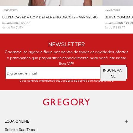
+ MAIS CORES
+ MAIS CORES
BLUSA CAVADA COM DETALHE NO DECOTE - VERMELHO
BLUSA COM BAB
R$ 415,00
R$ 129,00
R$ 425,00
R$ 349,0
6x de R$ 21,50
6x de R$ 58,17
NEWSLETTER
Cadastre-se agora e fique por dentro de todas as novidades, ofertas
e promoções que preparamos especialmente para você, em nossa
lista VIP!
INSCREVA-
SE
Caso continue, entendemos que você está de acordo com nossos termos.
LOJA ONLINE
Solicite Sua Troca