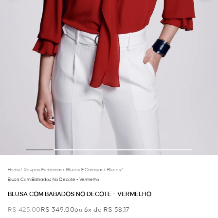
Home
/
Roupas Femininas
/
Blusas E Camisas
/
Blusas
/
Blusa Com Babados No Decote - Vermelho
BLUSA COM BABADOS NO DECOTE - VERMELHO
R$ 425,00
R$ 349,00
ou 6x de R$ 58,17