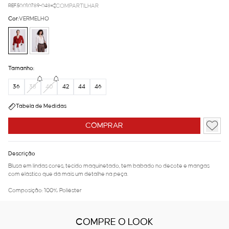
REF.50.01.0789-048
COMPARTILHAR
Cor:
VERMELHO
Tamanho:
36
38
40
42
44
46
Tabela de Medidas
COMPRAR
Descrição
Blusa em lindas cores, tecido maquinetado, tem babado no decote e mangas
com elástico que dá mais um detalhe na peça.
Composição: 100% Poliéster
COMPRE O LOOK