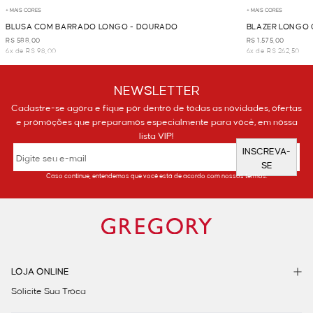
+ MAIS CORES
+ MAIS CORES
BLUSA COM BARRADO LONGO - DOURADO
BLAZER LONGO
R$ 588,00
R$ 1.575,00
6x de R$ 98,00
6x de R$ 262,50
NEWSLETTER
Cadastre-se agora e fique por dentro de todas as novidades, ofertas
e promoções que preparamos especialmente para você, em nossa
lista VIP!
INSCREVA-
SE
Caso continue, entendemos que você está de acordo com nossos termos.
LOJA ONLINE
Solicite Sua Troca