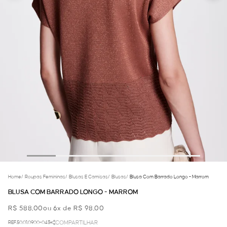
Home
/
Roupas Femininas
/
Blusas E Camisas
/
Blusas
/
Blusa Com Barrado Longo - Marrom
BLUSA COM BARRADO LONGO - MARROM
R$ 588,00
ou 6x de R$ 98,00
REF.50.01.0900-043
COMPARTILHAR