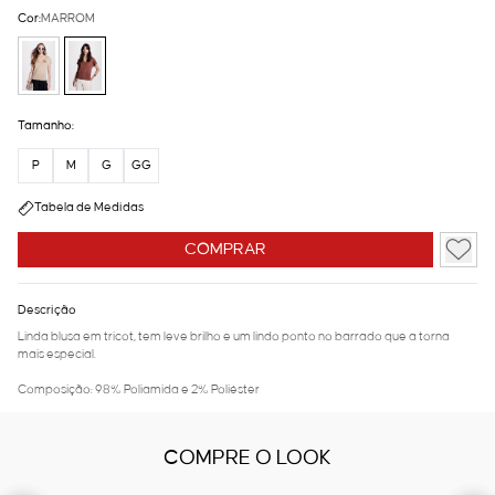
Cor:
MARROM
Tamanho:
P
M
G
GG
Tabela de Medidas
COMPRAR
Descrição
Linda blusa em tricot, tem leve brilho e um lindo ponto no barrado que a torna
mais especial.
Composição: 98% Poliamida e 2% Poliéster
COMPRE O LOOK