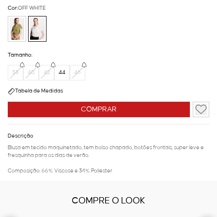
Cor:
OFF WHITE
Tamanho:
38
40
42
44
46
Tabela de Medidas
COMPRAR
Descrição
Blusa em tecido maquinetado, tem bolso chapado, botões frontais, super leve e
fresquinha para os dias de verão.
Composição: 66% Viscose e 34% Poliéster
COMPRE O LOOK