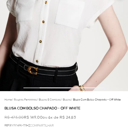
Home
/
Roupas Femininas
/
Blusas E Camisas
/
Blusas
/
Blusa Com Bolso Chapado - Off White
BLUSA COM BOLSO CHAPADO - OFF WHITE
R$ 475,00
R$ 149,00
ou 6x de R$ 24,83
REF.50.01.0496-175
COMPARTILHAR