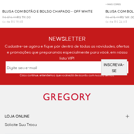
+ MAIS CORES
BLUSA COM BOTÃO E BOLSO CHAPADO - OFF WHITE
BLUSA COM BOL
R$ 578,00
R$ 119,00
R$ 475,00
R$ 149,0
6x de R$ 19,83
6x de R$ 24,83
NEWSLETTER
Cadastre-se agora e fique por dentro de todas as novidades, ofertas
e promoções que preparamos especialmente para você, em nossa
lista VIP!
INSCREVA-
SE
Caso continue, entendemos que você está de acordo com nossos termos.
LOJA ONLINE
Solicite Sua Troca