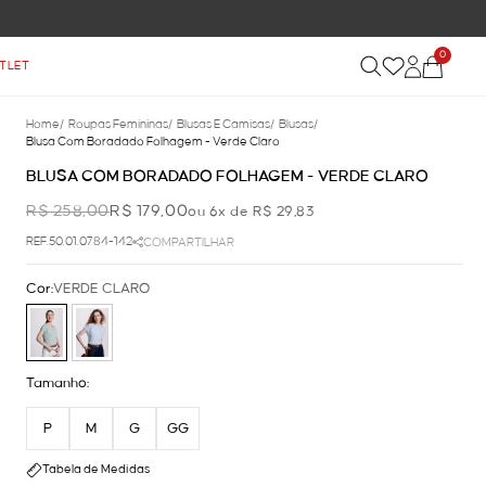
0
TLET
Home
/
Roupas Femininas
/
Blusas E Camisas
/
Blusas
/
Blusa Com Boradado Folhagem - Verde Claro
BLUSA COM BORADADO FOLHAGEM - VERDE CLARO
R$ 258,00
R$ 179,00
ou 6x de R$ 29,83
REF.50.01.0784-142
COMPARTILHAR
Cor:
VERDE CLARO
Tamanho:
P
M
G
GG
Tabela de Medidas