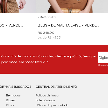
+ MAIS CORES
DO - VERDE
BLUSA DE MALHA LAISE - VERDE
CLARO
R$ 248,00
6x de R$ 41,33
por dentro de todas as novidades, ofertas e promoções que
ara você, em nossa lista VIP!
Caso con
GORY
MAIS BUSCADOS
CENTRAL DE ATENDIMENTO
Bermudas
Política de troca
Blazer
Fale conosco
Blusas
Politica de privacidade