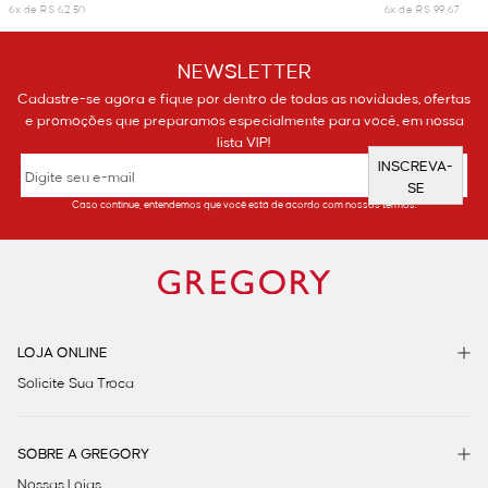
6x de R$ 62,50
6x de R$ 99,67
NEWSLETTER
Cadastre-se agora e fique por dentro de todas as novidades, ofertas
e promoções que preparamos especialmente para você, em nossa
lista VIP!
INSCREVA-
SE
Caso continue, entendemos que você está de acordo com nossos termos.
LOJA ONLINE
Solicite Sua Troca
SOBRE A GREGORY
Nossas Lojas