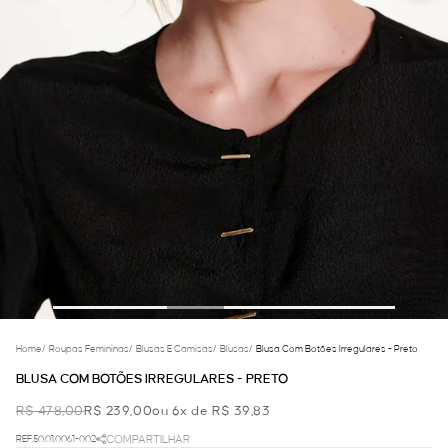
Home
/
Roupas Femininas
/
Blusas E Camisas
/
Blusas
/
Blusa Com Botões Irregulares - Preto
BLUSA COM BOTÕES IRREGULARES - PRETO
R$ 478,00
R$ 239,00
ou 6x de R$ 39,83
REF.50.01.0061-002
COMPARTILHAR