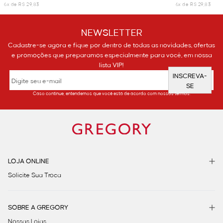
6x de R$ 29,83
6x de R$ 29,83
NEWSLETTER
Cadastre-se agora e fique por dentro de todas as novidades, ofertas
e promoções que preparamos especialmente para você, em nossa
lista VIP!
INSCREVA-
SE
Caso continue, entendemos que você está de acordo com nossos termos.
LOJA ONLINE
Solicite Sua Troca
SOBRE A GREGORY
Nossas Lojas