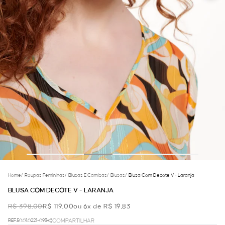
Home
/
Roupas Femininas
/
Blusas E Camisas
/
Blusas
/
Blusa Com Decote V - Laranja
BLUSA COM DECOTE V - LARANJA
R$ 398,00
R$ 119,00
ou 6x de R$ 19,83
REF.50.01.0221-093
COMPARTILHAR