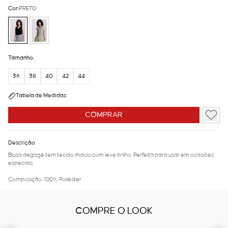
Cor:
PRETO
Tamanho:
36
38
40
42
44
Tabela de Medidas
COMPRAR
Descrição
Blusa degagê tem tecido macio com leve brilho. Perfeita para usar em ocasiões
especiais.
Composição: 100% Poliéster
COMPRE O LOOK