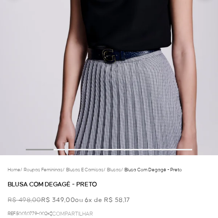
Home
/
Roupas Femininas
/
Blusas E Camisas
/
Blusas
/
Blusa Com Degagê - Preto
BLUSA COM DEGAGÊ - PRETO
R$ 498,00
R$ 349,00
ou 6x de R$ 58,17
REF.50.01.0779-002
COMPARTILHAR