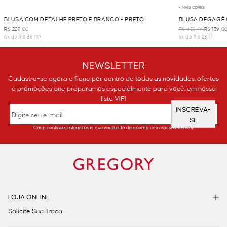
+ MAIS CORES
BLUSA COM DETALHE PRETO E BRANCO - PRETO
BLUSA DEGAGÊ C
R$ 228,00
R$ 458,00
R$ 139,0
6x de R$ 38,00
6x de R$ 23,17
NEWSLETTER
Cadastre-se agora e fique por dentro de todas as novidades, ofertas
e promoções que preparamos especialmente para você, em nossa
lista VIP!
INSCREVA-
SE
Caso continue, entendemos que você está de acordo com nossos termos.
LOJA ONLINE
Solicite Sua Troca