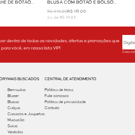
HE DE BOTÃO
BLUSA COM BOTÃO E BOLSO
 WHITE
CHAPADO - OFF WHITE
R$ 578,00
R$ 119,00
6x de R$ 19,83
por dentro de todas as novidades, ofertas e promoções que
ara você, em nossa lista VIP!
Caso con
GORY
MAIS BUSCADOS
CENTRAL DE ATENDIMENTO
Bermudas
Política de troca
Blazer
Fale conosco
Blusas
Politica de privacidade
Calças
Contato
Casacos e Jaquetas
Macacão
Saias
Vestidos