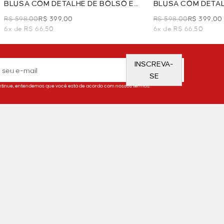
BLUSA COM DETALHE DE BOLSO E
BLUSA COM DETAL
BOTÃO - BEGE
BOTÃO - MARINHO
R$ 598,00
R$ 399,00
R$ 598,00
R$ 399,00
6x de R$ 66,50
6x de R$ 66,50
INSCREVA-
SE
tinue, entendemos que você está de acordo com nossos termos.