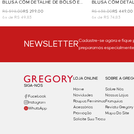
BLUSA COM DETALHE DE BOLSO E
BLUSA COM DETAL
BOTÃO - OFF WHITE
COM MANGA - OFF
R$ 598,00
R$ 299,00
R$ 638,00
R$ 449,00
6x de R$ 49,83
6x de R$ 74,83
Cadastre-se agora e fique 
NEWSLETTER
preparamos especialmente p
LOJA ONLINE
SOBRE A GRE
SIGA-NOS
Home
Sobre Nós
Novidades
Nossas Lojas
Facebook
Roupas Femininas
Franquias
Instagram
Acessórios
Revista Gregory
WhatsApp
Promoção
Mapa Do Site
Solicite Sua Troca