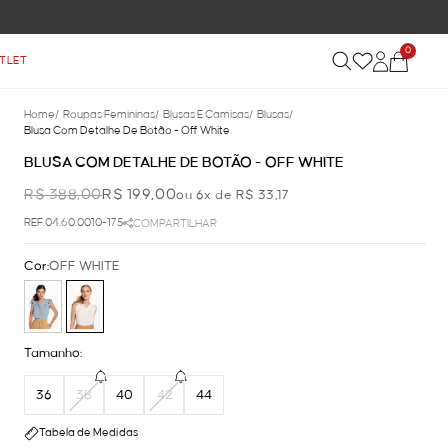
0
TLET
Home
/
Roupas Femininas
/
Blusas E Camisas
/
Blusas
/
Blusa Com Detalhe De Botão - Off White
BLUSA COM DETALHE DE BOTÃO - OFF WHITE
R$ 388,00
R$ 199,00
ou 6x de R$ 33,17
REF.04.60.0010-175
COMPARTILHAR
Cor:
OFF WHITE
Tamanho:
36
38
40
42
44
Tabela de Medidas