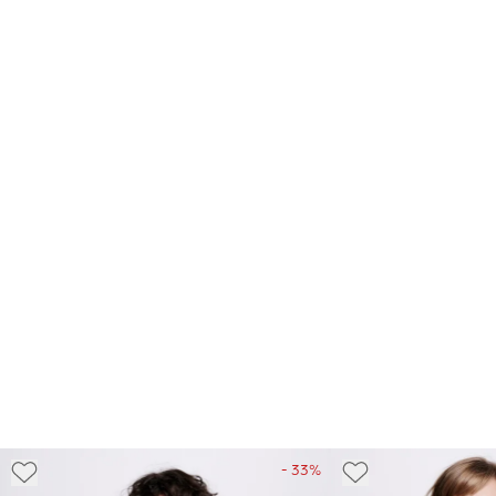
- 33%