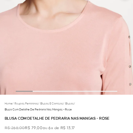
Home
/
Roupas Femininas
/
Blusas E Camisas
/
Blusas
/
Blusa Com Detalhe De Pedraria Nas Mangas - Rose
BLUSA COM DETALHE DE PEDRARIA NAS MANGAS - ROSE
R$ 268,00
R$ 79,00
ou 6x de R$ 13,17