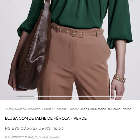
Home
/
Roupas Femininas
/
Blusas E Camisas
/
Blusas
/
Blusa Com Detalhe De Pérola - Verde
BLUSA COM DETALHE DE PÉROLA - VERDE
R$ 698,00
ou 6x de R$ 116,33
REF.50.01.0962-024
COMPARTILHAR