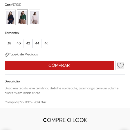
Cor:
VERDE
Tamanho:
38
40
42
44
46
Tabela de Medidas
COMPRAR
Descrição
Blusa em tecido leve tem lindo detalhe no decote, sua manga tem um volume
discreto em lindas cores.
Composição: 100% Poliéster
COMPRE O LOOK