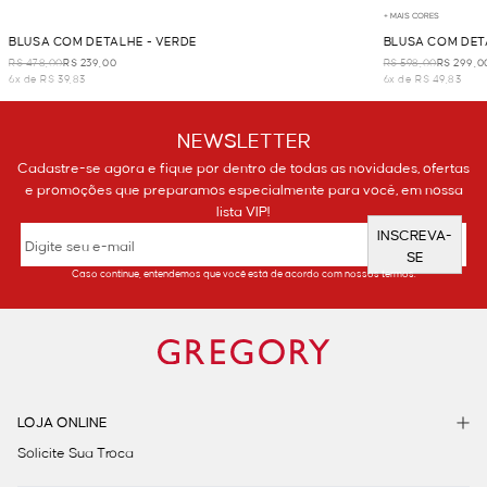
+ MAIS CORES
BLUSA COM DETALHE - VERDE
BLUSA COM DET
R$ 478,00
R$ 239,00
R$ 598,00
R$ 299,0
6x de R$ 39,83
6x de R$ 49,83
NEWSLETTER
Cadastre-se agora e fique por dentro de todas as novidades, ofertas
e promoções que preparamos especialmente para você, em nossa
lista VIP!
INSCREVA-
SE
Caso continue, entendemos que você está de acordo com nossos termos.
LOJA ONLINE
Solicite Sua Troca