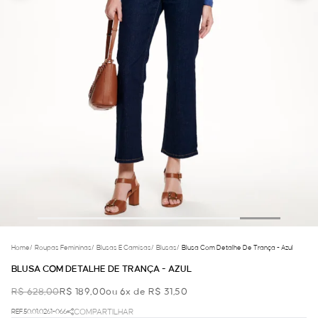
Home
/
Roupas Femininas
/
Blusas E Camisas
/
Blusas
/
Blusa Com Detalhe De Trança - Azul
BLUSA COM DETALHE DE TRANÇA - AZUL
R$ 628,00
R$ 189,00
ou 6x de R$ 31,50
REF.50.01.0261-066
COMPARTILHAR