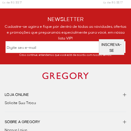
6x de R$ 33,17
6x de R$ 33,17
NEWSLETTER
Cadastre-se agora e fique por dentro de todas as novidades, ofertas
e promoções que preparamos especialmente para você, em nossa
lista VIP!
INSCREVA-
SE
Caso continue, entendemos que você está de acordo com nossos termos.
LOJA ONLINE
Solicite Sua Troca
SOBRE A GREGORY
Nossas Lojas