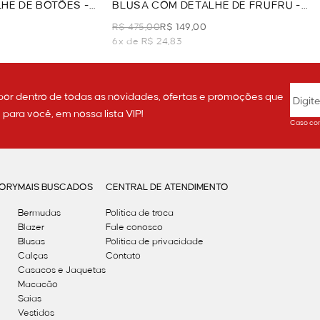
HE DE BOTÕES -
BLUSA COM DETALHE DE FRUFRU -
PRETO
R$ 475,00
R$ 149,00
6x de R$ 24,83
por dentro de todas as novidades, ofertas e promoções que
ara você, em nossa lista VIP!
Caso con
GORY
MAIS BUSCADOS
CENTRAL DE ATENDIMENTO
Bermudas
Política de troca
Blazer
Fale conosco
Blusas
Politica de privacidade
Calças
Contato
Casacos e Jaquetas
Macacão
Saias
Vestidos