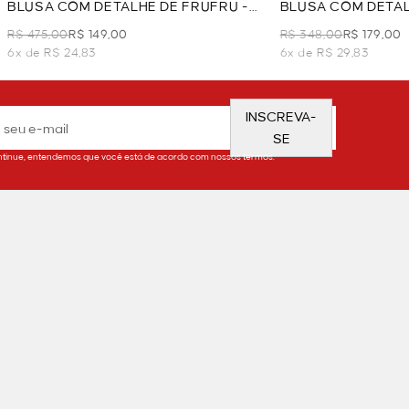
BLUSA COM DETALHE DE FRUFRU -
BLUSA COM DETAL
VERMELHO
R$ 475,00
R$ 149,00
R$ 348,00
R$ 179,00
6x de R$ 24,83
6x de R$ 29,83
INSCREVA-
SE
tinue, entendemos que você está de acordo com nossos termos.