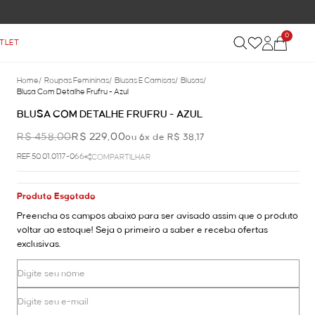
0
TLET
Home
/
Roupas Femininas
/
Blusas E Camisas
/
Blusas
/
Blusa Com Detalhe Frufru - Azul
BLUSA COM DETALHE FRUFRU - AZUL
R$ 458,00
R$ 229,00
ou 6x de R$ 38,17
REF.50.01.0117-066
COMPARTILHAR
Produto Esgotado
Preencha os campos abaixo para ser avisado assim que o produto
voltar ao estoque! Seja o primeiro a saber e receba ofertas
exclusivas.