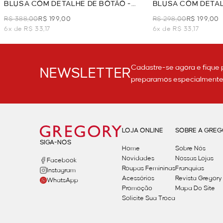
BLUSA COM DETALHE DE BOTÃO -
BLUSA COM DETAL
AZUL
AZUL
R$ 388,00
R$ 199,00
R$ 298,00
R$ 199,00
6x de R$ 33,17
6x de R$ 33,17
Cadastre-se agora e fique 
NEWSLETTER
preparamos especialmente p
LOJA ONLINE
SOBRE A GRE
SIGA-NOS
Home
Sobre Nós
Novidades
Nossas Lojas
Facebook
Roupas Femininas
Franquias
Instagram
Acessórios
Revista Gregory
WhatsApp
Promoção
Mapa Do Site
Solicite Sua Troca