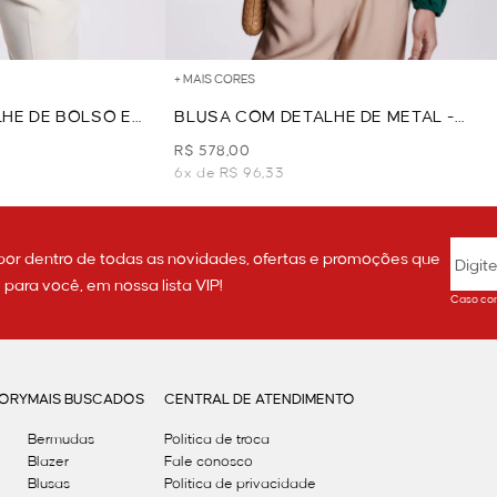
+ MAIS CORES
HE DE BOLSO E
BLUSA COM DETALHE DE METAL -
VERDE
R$ 578,00
6x de R$ 96,33
por dentro de todas as novidades, ofertas e promoções que
ara você, em nossa lista VIP!
Caso con
GORY
MAIS BUSCADOS
CENTRAL DE ATENDIMENTO
Bermudas
Política de troca
Blazer
Fale conosco
Blusas
Politica de privacidade