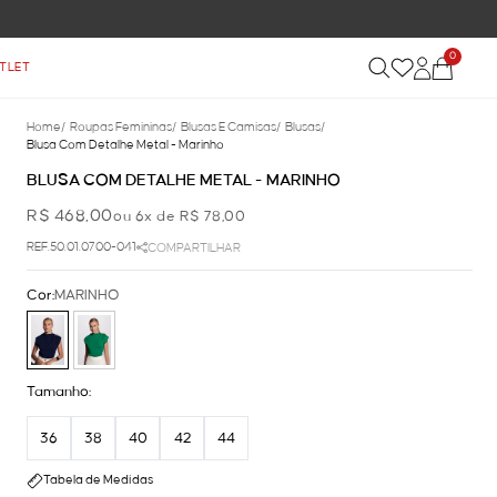
0
TLET
Home
/
Roupas Femininas
/
Blusas E Camisas
/
Blusas
/
Blusa Com Detalhe Metal - Marinho
BLUSA COM DETALHE METAL - MARINHO
R$ 468,00
ou 6x de R$ 78,00
REF.50.01.0700-041
COMPARTILHAR
Cor:
MARINHO
Tamanho:
36
38
40
42
44
Tabela de Medidas