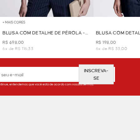
+ MAIS CORES
BLUSA COM DETALHE DE PÉROLA -
BLUSA COM DETAL
MARINHO
MARINHO
R$ 698,00
R$ 198,00
6x de R$ 116,33
6x de R$ 33,00
INSCREVA-
SE
tinue, entendemos que você está de acordo com nossos termos.