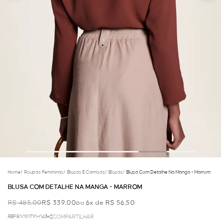
Home
/
Roupas Femininas
/
Blusas E Camisas
/
Blusas
/
Blusa Com Detalhe Na Manga - Marrom
BLUSA COM DETALHE NA MANGA - MARROM
R$ 485,00
R$ 339,00
ou 6x de R$ 56,50
REF.50.01.0710-043
COMPARTILHAR