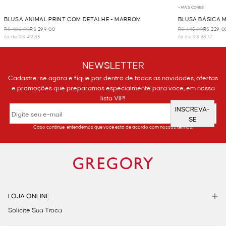
+ MAIS CORES
BLUSA ANIMAL PRINT COM DETALHE - MARROM
BLUSA BÁSICA 
R$ 488,00
R$ 299,00
R$ 445,00
R$ 229,0
6x de R$ 49,83
6x de R$ 38,17
NEWSLETTER
Cadastre-se agora e fique por dentro de todas as novidades, ofertas
e promoções que preparamos especialmente para você, em nossa
lista VIP!
INSCREVA-
SE
Caso continue, entendemos que você está de acordo com nossos termos.
LOJA ONLINE
Solicite Sua Troca