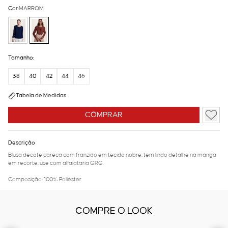
Cor:
MARROM
Tamanho:
38
40
42
44
46
Tabela de Medidas
COMPRAR
Descrição
Blusa decote careca com franzido em tecido nobre, tem lindo detalhe na manga
em recorte, use com alfaiataria GRG.
Composição: 100% Poliéster
COMPRE O LOOK