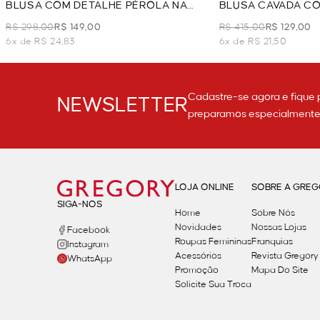
BLUSA COM DETALHE PÉROLA NA
BLUSA CAVADA CO
MANGA - VERMELHO
DECOTE - VERME
R$ 298,00
R$ 149,00
R$ 415,00
R$ 129,00
6x de R$ 24,83
6x de R$ 21,50
Cadastre-se agora e fique 
NEWSLETTER
preparamos especialmente p
LOJA ONLINE
SOBRE A GRE
SIGA-NOS
Home
Sobre Nós
Novidades
Nossas Lojas
Facebook
Roupas Femininas
Franquias
Instagram
Acessórios
Revista Gregory
WhatsApp
Promoção
Mapa Do Site
Solicite Sua Troca