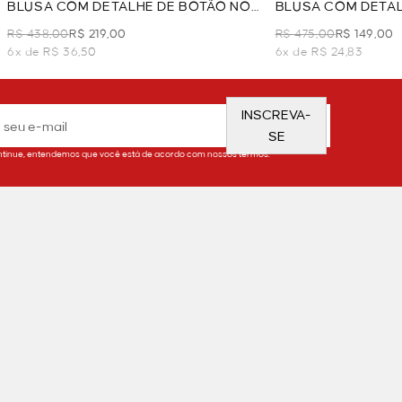
BLUSA COM DETALHE DE BOTÃO NO
BLUSA COM DETAL
DECOTE - VERMELHO
VERMELHO
R$ 438,00
R$ 219,00
R$ 475,00
R$ 149,00
6x de R$ 36,50
6x de R$ 24,83
INSCREVA-
SE
tinue, entendemos que você está de acordo com nossos termos.