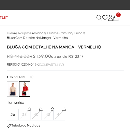
0
TLET
Home
/
Roupas Femininas
/
Blusas E Camisas
/
Blusas
/
Blusa Com Detalhe Na Manga - Vermelho
BLUSA COM DETALHE NA MANGA - VERMELHO
R$ 448,00
R$ 139,00
ou 6x de R$ 23,17
REF.50.01.0204-048
COMPARTILHAR
Cor:
VERMELHO
Tamanho:
36
38
40
42
44
Tabela de Medidas