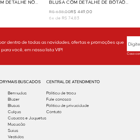
M DETALHE NO
BLUSA COM DETALHE DE BOTÃO
LHO
COM MANGA - OFF WHITE
R$ 638,00
R$ 449,00
6x de R$ 74,83
por dentro de todas as novidades, ofertas e promoções que
ara você, em nossa lista VIP!
Caso con
GORY
MAIS BUSCADOS
CENTRAL DE ATENDIMENTO
Bermudas
Política de troca
Blazer
Fale conosco
Blusas
Politica de privacidade
Calças
Contato
Casacos e Jaquetas
Macacão
Saias
Vestidos