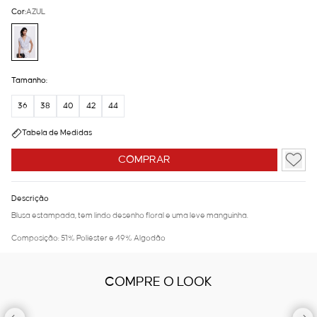
Cor:
AZUL
Tamanho:
36
38
40
42
44
Tabela de Medidas
COMPRAR
Descrição
Blusa estampada, tem lindo desenho floral e uma leve manguinha.
Composição: 51% Poliéster e 49% Algodão
COMPRE O LOOK