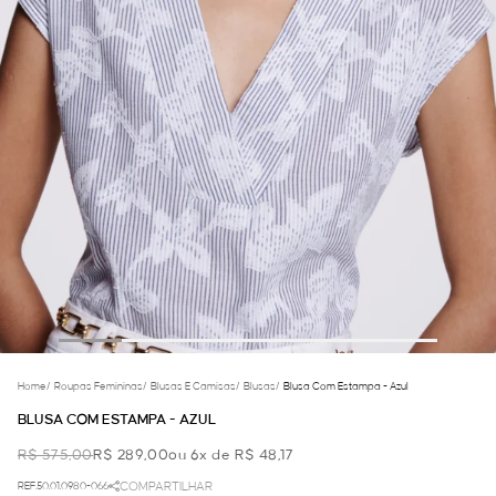
Home
/
Roupas Femininas
/
Blusas E Camisas
/
Blusas
/
Blusa Com Estampa - Azul
BLUSA COM ESTAMPA - AZUL
R$ 575,00
R$ 289,00
ou 6x de R$ 48,17
REF.50.01.0980-066
COMPARTILHAR