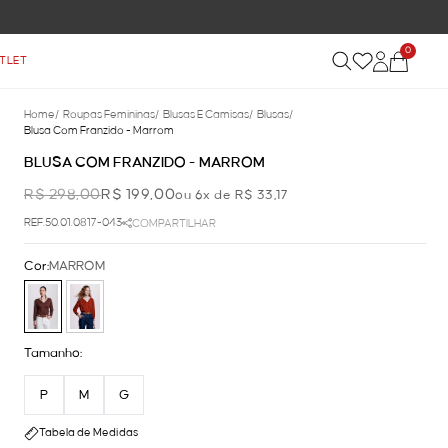
0
TLET
Home
/
Roupas Femininas
/
Blusas E Camisas
/
Blusas
/
Blusa Com Franzido - Marrom
BLUSA COM FRANZIDO - MARROM
R$ 298,00
R$ 199,00
ou 6x de R$ 33,17
REF.50.01.0817-043
COMPARTILHAR
Cor:
MARROM
Tamanho:
P
M
G
Tabela de Medidas