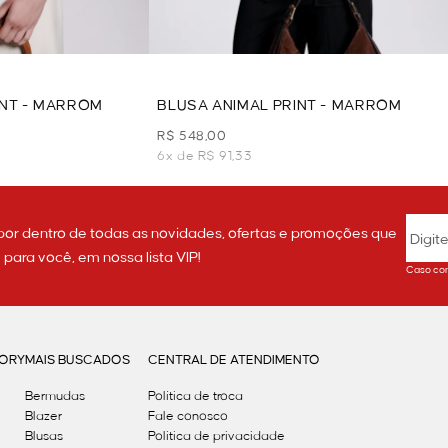
INT - MARROM
BLUSA ANIMAL PRINT - MARROM
R$ 548,00
6x de R$ 91,33
por dentro de todas as novidades, ofertas e promoções que
ara você, em nossa lista VIP!
Caso con
GORY
MAIS BUSCADOS
CENTRAL DE ATENDIMENTO
Bermudas
Política de troca
Blazer
Fale conosco
Blusas
Politica de privacidade