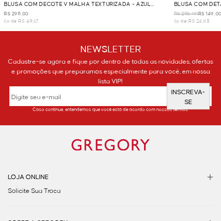
BLUSA COM DECOTE V MALHA TEXTURIZADA - AZUL
BLUSA COM DET
CLARO
R$ 298,00
R$ 298,00
R$ 149,0
6x de R$ 49,67
6x de R$ 24,83
NEWSLETTER
Cadastre-se agora e fique por dentro de todas as novidades, ofertas
e promoções que preparamos especialmente para você, em nossa
lista VIP!
INSCREVA-
SE
Caso continue, entendemos que você está de acordo com nossos termos.
LOJA ONLINE
Solicite Sua Troca