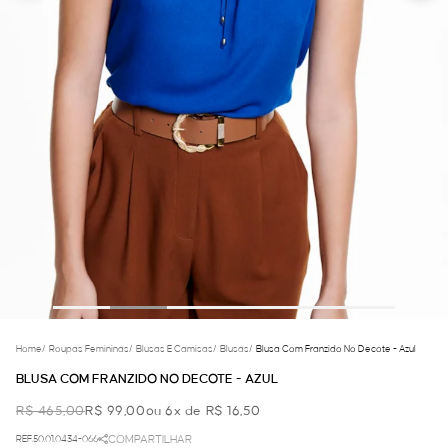
Home
/
Roupas Femininas
/
Blusas E Camisas
/
Blusas
/
Blusa Com Franzido No Decote - Azul
BLUSA COM FRANZIDO NO DECOTE - AZUL
R$ 465,00
R$ 99,00
ou 6x de R$ 16,50
REF.50.01.0434-066
COMPARTILHAR