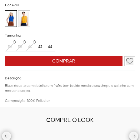
Cor:
AZUL
Tamanho:
36
38
40
42
44
COMPRAR
Descrição
Blusa decote com detalhe em frufru tem tecido macio e seu shape é soltinho sem
marcar o corpo.
Composição: 100% Poliéster
COMPRE O LOOK