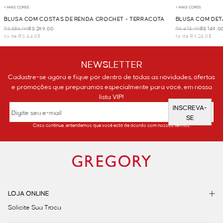
+ MAIS CORES
+ MAIS CORES
BLUSA COM COSTAS DE RENDA CROCHET - TERRACOTA
BLUSA COM DETA
R$ 538,00
R$ 269,00
R$ 475,00
R$ 149,0
6x de R$ 44,83
6x de R$ 24,83
NEWSLETTER
Cadastre-se agora e fique por dentro de todas as novidades, ofertas
e promoções que preparamos especialmente para você, em nossa
lista VIP!
INSCREVA-
SE
Caso continue, entendemos que você está de acordo com nossos termos.
LOJA ONLINE
Solicite Sua Troca