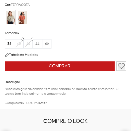
Cor:
TERRACOTA
Tamanho:
38
40
42
44
46
Tabela de Medidas
COMPRAR
Descrição
Blusa com gola de camisa, tem lindo babado no decote e vista com botão. O
tecido tem lindo caimento e toque macio.
Composição: 100% Poliéster
COMPRE O LOOK