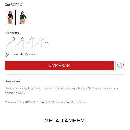
Cor:
BORDO
Tamanho:
36
38
40
42
44
Tabela de Medidas
COMPRAR
Descrição
Blusa com decote, punhos frufru e com corpo ajustado. Ótima para usar com
casacos GRG.
Composição: 80% Viscose, 18% Poliamida e 2% Elastano
VEJA TAMBÉM