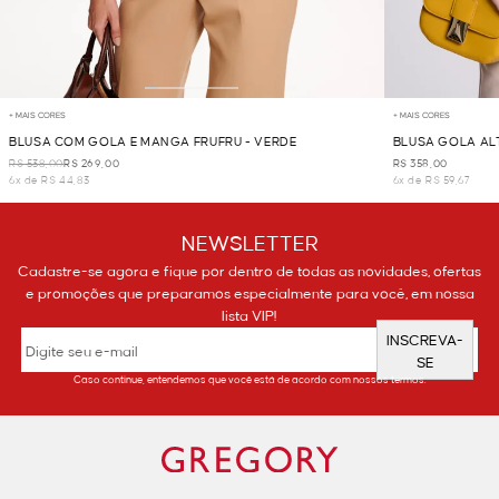
+ MAIS CORES
+ MAIS CORES
BLUSA COM GOLA E MANGA FRUFRU - VERDE
BLUSA GOLA AL
R$ 538,00
R$ 269,00
R$ 358,00
6x de R$ 44,83
6x de R$ 59,67
NEWSLETTER
Cadastre-se agora e fique por dentro de todas as novidades, ofertas
e promoções que preparamos especialmente para você, em nossa
lista VIP!
INSCREVA-
SE
Caso continue, entendemos que você está de acordo com nossos termos.