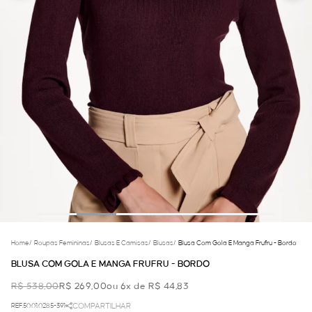
Home
/
Roupas Femininas
/
Blusas E Camisas
/
Blusas
/
Blusa Com Gola E Manga Frufru - Bordo
BLUSA COM GOLA E MANGA FRUFRU - BORDO
R$ 538,00
R$ 269,00
ou 6x de R$ 44,83
REF.50.01.0285-391
COMPARTILHAR