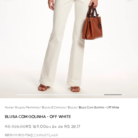
Home
/
Roupas Femininas
/
Blusas E Camisas
/
Blusas
/
Blusa Com Golinha - Off White
BLUSA COM GOLINHA - OFF WHITE
R$ 328,00
R$ 169,00
ou 6x de R$ 28,17
REF.50.01.0302-175
COMPARTILHAR