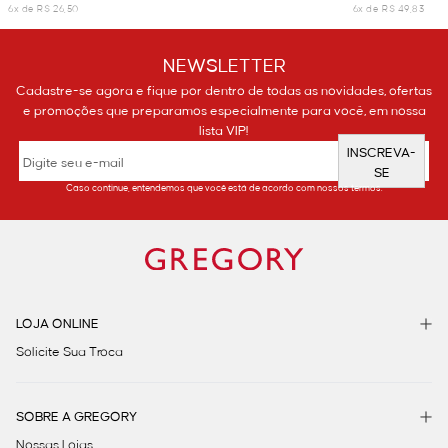
6x de R$ 26,50
6x de R$ 49,83
NEWSLETTER
Cadastre-se agora e fique por dentro de todas as novidades, ofertas
e promoções que preparamos especialmente para você, em nossa
lista VIP!
INSCREVA-
SE
Caso continue, entendemos que você está de acordo com nossos termos.
LOJA ONLINE
Solicite Sua Troca
SOBRE A GREGORY
Nossas Lojas