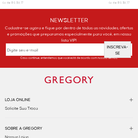
6x de R$ 38,17
6x de R$ 38,17
NEWSLETTER
Cadastre-se agora e fique por dentro de todas as novidades, ofertas
e promoções que preparamos especialmente para você, em nossa
lista VIP!
INSCREVA-
SE
Caso continue, entendemos que você está de acordo com nossos termos.
LOJA ONLINE
Solicite Sua Troca
SOBRE A GREGORY
Nossas Lojas