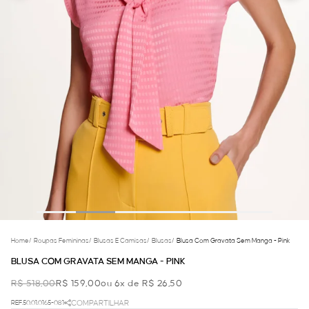
Home
/
Roupas Femininas
/
Blusas E Camisas
/
Blusas
/
Blusa Com Gravata Sem Manga - Pink
BLUSA COM GRAVATA SEM MANGA - PINK
R$ 518,00
R$ 159,00
ou 6x de R$ 26,50
REF.50.01.0165-081
COMPARTILHAR