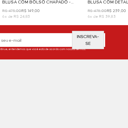
BLUSA COM BOLSO CHAPADO -
BLUSA COM DETAL
VERDE
R$ 475,00
R$ 149,00
R$ 478,00
R$ 239,00
6x de R$ 24,83
6x de R$ 39,83
INSCREVA-
SE
tinue, entendemos que você está de acordo com nossos termos.