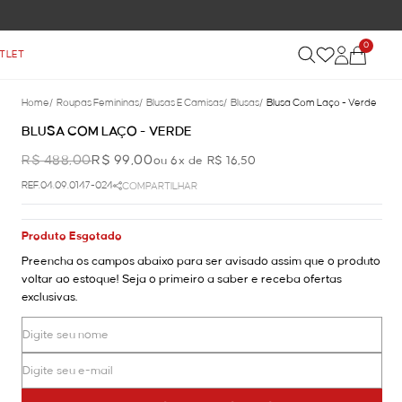
0
TLET
Home
/
Roupas Femininas
/
Blusas E Camisas
/
Blusas
/
Blusa Com Laço - Verde
BLUSA COM LAÇO - VERDE
R$ 488,00
R$ 99,00
ou 6x de R$ 16,50
REF.04.09.0147-024
COMPARTILHAR
Produto Esgotado
Preencha os campos abaixo para ser avisado assim que o produto
voltar ao estoque! Seja o primeiro a saber e receba ofertas
exclusivas.