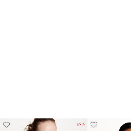
- 69%