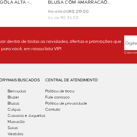
GOLA ALTA -
BLUSA COM AMARRACÃO
ESTAMPADA - VERDE
R$ 438,00
R$ 219,00
6x de R$ 36,50
por dentro de todas as novidades, ofertas e promoções que
ara você, em nossa lista VIP!
Caso con
GORY
MAIS BUSCADOS
CENTRAL DE ATENDIMENTO
Bermudas
Política de troca
Blazer
Fale conosco
Blusas
Politica de privacidade
Calças
Contato
Casacos e Jaquetas
Macacão
Saias
Vestidos