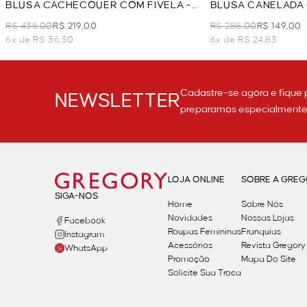
BLUSA CACHECOUER COM FIVELA -
BLUSA CANELADA 
VERDE
VERDE
R$ 438,00
R$ 219,00
R$ 288,00
R$ 149,00
6x de R$ 36,50
6x de R$ 24,83
Cadastre-se agora e fique 
NEWSLETTER
preparamos especialmente p
LOJA ONLINE
SOBRE A GRE
SIGA-NOS
Home
Sobre Nós
Novidades
Nossas Lojas
Facebook
Roupas Femininas
Franquias
Instagram
Acessórios
Revista Gregory
WhatsApp
Promoção
Mapa Do Site
Solicite Sua Troca