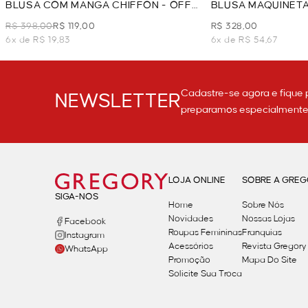
BLUSA COM MANGA CHIFFON - OFF
BLUSA MAQUINET
WHITE
- OFF WHITE
R$ 398,00
R$ 119,00
R$ 328,00
6x de R$ 19,83
6x de R$ 54,67
Cadastre-se agora e fique 
NEWSLETTER
preparamos especialmente p
LOJA ONLINE
SOBRE A GRE
SIGA-NOS
Home
Sobre Nós
Novidades
Nossas Lojas
Facebook
Roupas Femininas
Franquias
Instagram
Acessórios
Revista Gregory
WhatsApp
Promoção
Mapa Do Site
Solicite Sua Troca