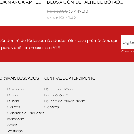
ADA MANGA AMPLA
BLUSA COM DETALHE DE BOTÃO
COM MANGA - OFF WHITE
R$ 638,00
R$ 449,00
6x de R$ 74,83
por dentro de todas as novidades, ofertas e promoções que
ara você, em nossa lista VIP!
Caso con
GORY
MAIS BUSCADOS
CENTRAL DE ATENDIMENTO
Bermudas
Política de troca
Blazer
Fale conosco
Blusas
Politica de privacidade
Calças
Contato
Casacos e Jaquetas
Macacão
Saias
Vestidos