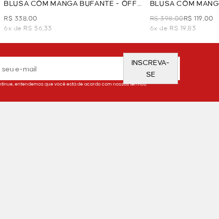
BLUSA COM MANGA BUFANTE - OFF
BLUSA COM MANGA
WHITE
PRETO
R$ 338,00
R$ 398,00
R$ 119,00
6x de R$ 56,33
6x de R$ 19,83
INSCREVA-
SE
tinue, entendemos que você está de acordo com nossos termos.