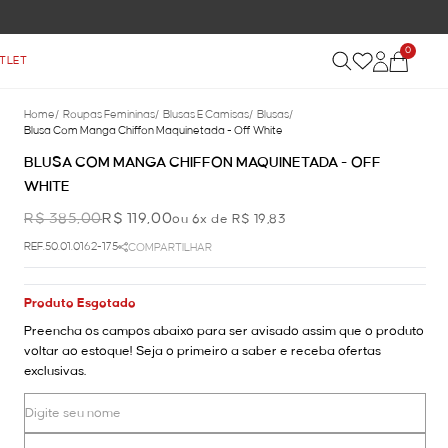
0
TLET
Home
/
Roupas Femininas
/
Blusas E Camisas
/
Blusas
/
Blusa Com Manga Chiffon Maquinetada - Off White
BLUSA COM MANGA CHIFFON MAQUINETADA - OFF
WHITE
R$ 385,00
R$ 119,00
ou 6x de R$ 19,83
REF.50.01.0162-175
COMPARTILHAR
Produto Esgotado
Preencha os campos abaixo para ser avisado assim que o produto
voltar ao estoque! Seja o primeiro a saber e receba ofertas
exclusivas.