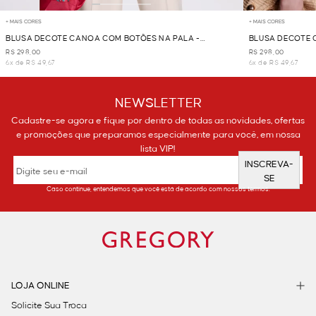
+ MAIS CORES
+ MAIS CORES
BLUSA DECOTE CANOA COM BOTÕES NA PALA -
BLUSA DECOTE 
MARINHO
TERRACOTA
R$ 298,00
R$ 298,00
6x de R$ 49,67
6x de R$ 49,67
NEWSLETTER
Cadastre-se agora e fique por dentro de todas as novidades, ofertas
e promoções que preparamos especialmente para você, em nossa
lista VIP!
INSCREVA-
SE
Caso continue, entendemos que você está de acordo com nossos termos.
LOJA ONLINE
Solicite Sua Troca