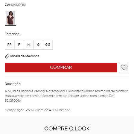
Cor:
MARROM
Tamanho:
PP
P
M
G
GG
Tabela de Medidas
COMPRAR
Descrição
A blusa de malha é versátil e atemporal. Foi confeccionada em malha texturizada,
possui uma pala com botões na barra e pode ser usada com a calça Ref:
52.05.0016
Composição: 96% Poliamida e 4% Elastano
COMPRE O LOOK