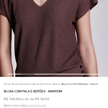
Home
/
Roupas Femininas
/
Blusas E Camisas
/
Blusas
/
Blusa Com Pala E Botões - Marrom
BLUSA COM PALA E BOTÕES - MARROM
R$ 348,00
ou 6x de R$ 58,00
REF.50.01.0829-043
COMPARTILHAR