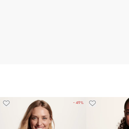
- 49%