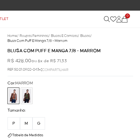
0
TLET
Home
/
Roupas Femininas
/
Blusas E Camisas
/
Blusas
/
Blusa Com Puff E Manga 7/8 - Marrom
BLUSA COM PUFF E MANGA 7/8 - MARROM
R$ 428,00
ou 6x de R$ 71,33
REF.50.01.0902-043
COMPARTILHAR
Cor:
MARROM
Tamanho:
P
M
G
Tabela de Medidas