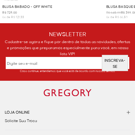
BLUSA BABADO - OFF WHITE
BLUSA BASQUE E
R$ 728,00
R$ 645,00
R$ 399,0
6x de R$ 121,33
6x de R$ 66,50
NEWSLETTER
Cadastre-se agora e fique por dentro de todas as novidades, ofertas
e promoções que preparamos especialmente para você, em nossa
lista VIP!
INSCREVA-
SE
Caso continue, entendemos que você está de acordo com nossos termos.
LOJA ONLINE
Solicite Sua Troca