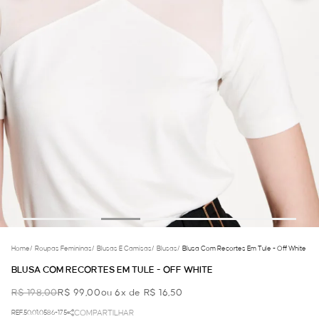
Home
/
Roupas Femininas
/
Blusas E Camisas
/
Blusas
/
Blusa Com Recortes Em Tule - Off White
BLUSA COM RECORTES EM TULE - OFF WHITE
R$ 198,00
R$ 99,00
ou 6x de R$ 16,50
REF.50.01.0586-175
COMPARTILHAR