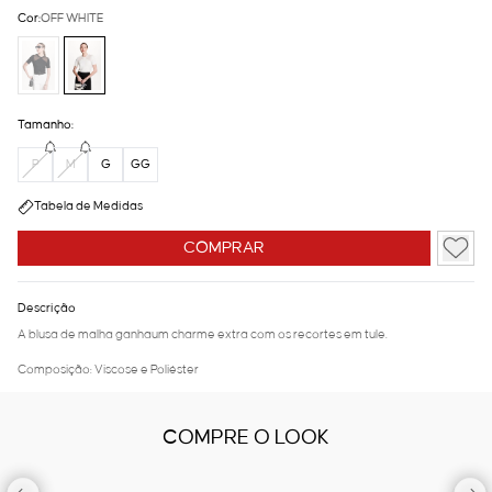
Cor:
OFF WHITE
Tamanho:
P
M
G
GG
Tabela de Medidas
COMPRAR
Descrição
A blusa de malha ganhaum charme extra com os recortes em tule.
Composição: Viscose e Poliéster
COMPRE O LOOK