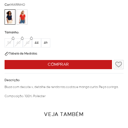
Cor:
MARINHO
Tamanho:
38
40
42
44
46
Tabela de Medidas
COMPRAR
Descrição
Blusa com decote v, detalhe de renda nas costas e manga curta. Peça coringa.
Composição: 100% Poliéster
VEJA TAMBÉM