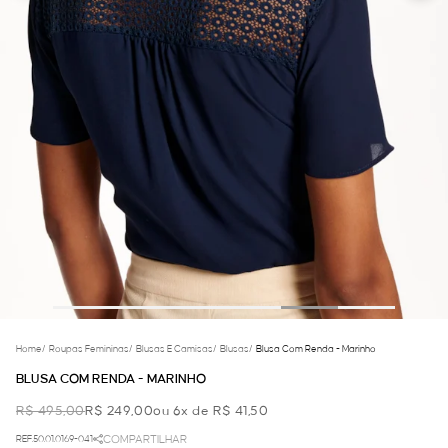
Home
/
Roupas Femininas
/
Blusas E Camisas
/
Blusas
/
Blusa Com Renda - Marinho
BLUSA COM RENDA - MARINHO
R$ 495,00
R$ 249,00
ou 6x de R$ 41,50
REF.50.01.0169-041
COMPARTILHAR