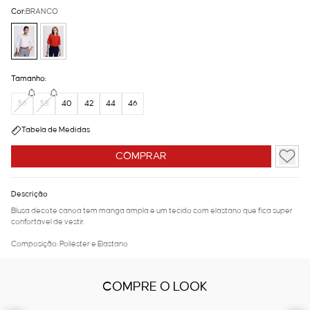
Cor:
BRANCO
Tamanho:
36
38
40
42
44
46
Tabela de Medidas
COMPRAR
Descrição
Blusa decote canoa tem manga ampla e um tecido com elastano que fica super
confortável de vestir.
Composição: Poliéster e Elastano
COMPRE O LOOK