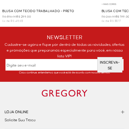
+ MAIS CORES
BLUSA COM TECIDO TRABALHADO - PRETO
BLUSA COM TEC
R$ 398,00
R$ 299,00
R$ 268,00
R$ 199,0
6x de R$ 49,83
6x de R$ 33,17
NEWSLETTER
Cadastre-se agora e fique por dentro de todas as novidades, ofertas
e promoções que preparamos especialmente para você, em nossa
lista VIP!
INSCREVA-
SE
Caso continue, entendemos que você está de acordo com nossos termos.
LOJA ONLINE
Solicite Sua Troca