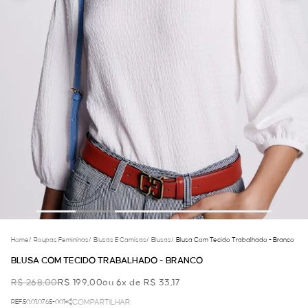
Home
/
Roupas Femininas
/
Blusas E Camisas
/
Blusas
/
Blusa Com Tecido Trabalhado - Branco
BLUSA COM TECIDO TRABALHADO - BRANCO
R$ 268,00
R$ 199,00
ou 6x de R$ 33,17
REF.50.01.0765-001
COMPARTILHAR