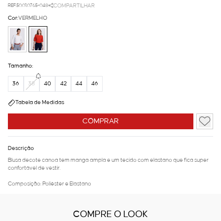
REF.50.01.0765-048
COMPARTILHAR
Cor:
VERMELHO
Tamanho:
36
38
40
42
44
46
Tabela de Medidas
COMPRAR
Descrição
Blusa decote canoa tem manga ampla e um tecido com elastano que fica super
confortável de vestir.
Composição: Poliéster e Elastano
COMPRE O LOOK