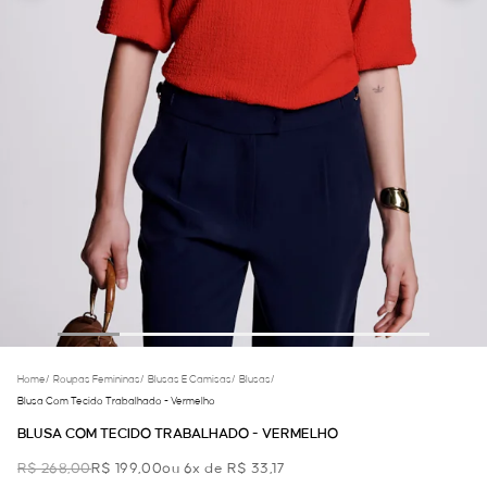
Home
/
Roupas Femininas
/
Blusas E Camisas
/
Blusas
/
Blusa Com Tecido Trabalhado - Vermelho
BLUSA COM TECIDO TRABALHADO - VERMELHO
R$ 268,00
R$ 199,00
ou 6x de R$ 33,17