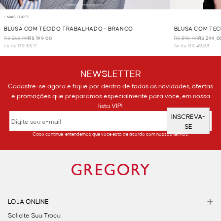
+ MAIS CORES
BLUSA COM TECIDO TRABALHADO - BRANCO
BLUSA COM TEC
R$ 268,00
R$ 199,00
R$ 398,00
R$ 299,0
6x de R$ 33,17
6x de R$ 49,83
NEWSLETTER
Cadastre-se agora e fique por dentro de todas as novidades, ofertas
e promoções que preparamos especialmente para você, em nossa
lista VIP!
INSCREVA-
SE
Caso continue, entendemos que você está de acordo com nossos termos.
LOJA ONLINE
Solicite Sua Troca