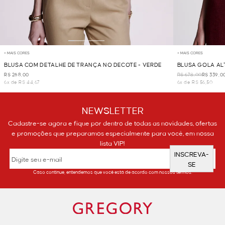
+ MAIS CORES
+ MAIS CORES
BLUSA COM DETALHE DE TRANÇA NO DECOTE - VERDE
BLUSA GOLA AL
R$ 268,00
R$ 678,00
R$ 339,0
6x de R$ 44,67
6x de R$ 56,50
NEWSLETTER
Cadastre-se agora e fique por dentro de todas as novidades, ofertas
e promoções que preparamos especialmente para você, em nossa
lista VIP!
INSCREVA-
SE
Caso continue, entendemos que você está de acordo com nossos termos.