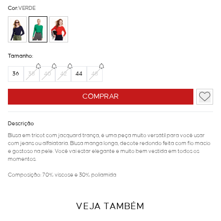
Cor:
VERDE
Tamanho:
36
38
40
42
44
48
COMPRAR
Descrição
Blusa em tricot com jacquard trança, é uma peça muito versátil para você usar
com jeans ou alfaiataria. Blusa manga longa, decote redondo feita com fio macio
e gostoso na pele. Você vai estar elegante e muito bem vestida em todos os
momentos.
Composição: 70% viscose e 30% poliamida
VEJA TAMBÉM