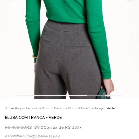
Home
/
Roupas Femininas
/
Blusas E Camisas
/
Blusas
/
Blusa Com Trança - Verde
BLUSA COM TRANÇA - VERDE
R$ 458,00
R$ 199,00
ou 6x de R$ 33,17
REF.50.01.0443-024
COMPARTILHAR