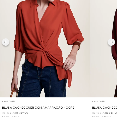
+ MAIS CORES
+ MAIS CORES
BLUSA CACHECOUER COM AMARRAÇÃO - OCRE
BLUSA CACHEC
R$ 485,00
R$ 339,00
R$ 485,00
R$ 339,0
6x de R$ 56,50
6x de R$ 56,50