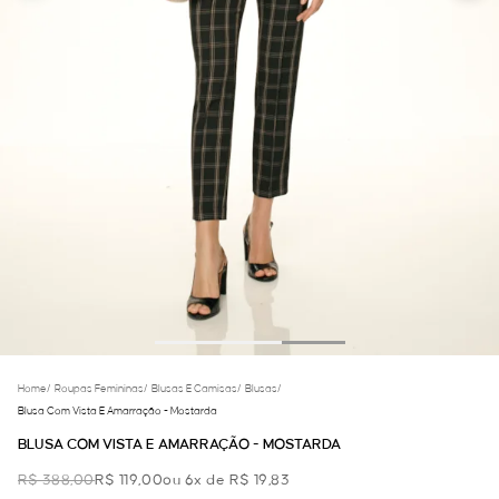
Home
/
Roupas Femininas
/
Blusas E Camisas
/
Blusas
/
Blusa Com Vista E Amarração - Mostarda
BLUSA COM VISTA E AMARRAÇÃO - MOSTARDA
R$ 388,00
R$ 119,00
ou 6x de R$ 19,83