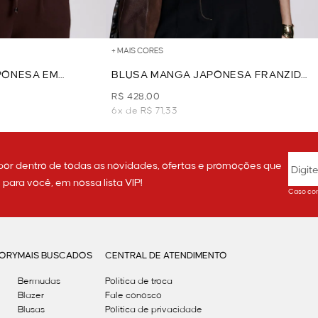
+ MAIS CORES
PONESA EM
BLUSA MANGA JAPONESA FRANZIDO
RROM
LATERAL - MARROM
R$ 428,00
6x de R$ 71,33
por dentro de todas as novidades, ofertas e promoções que
ara você, em nossa lista VIP!
Caso con
GORY
MAIS BUSCADOS
CENTRAL DE ATENDIMENTO
Bermudas
Política de troca
Blazer
Fale conosco
Blusas
Politica de privacidade