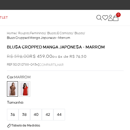
0
TLET
Home
/
Roupas Femininas
/
Blusas E Camisas
/
Blusas
/
Blusa Cropped Manga Japonesa - Marrom
BLUSA CROPPED MANGA JAPONESA - MARROM
R$ 598,00
R$ 459,00
ou 6x de R$ 76,50
REF.50.01.0788-043
COMPARTILHAR
Cor:
MARROM
Tamanho:
36
38
40
42
44
Tabela de Medidas