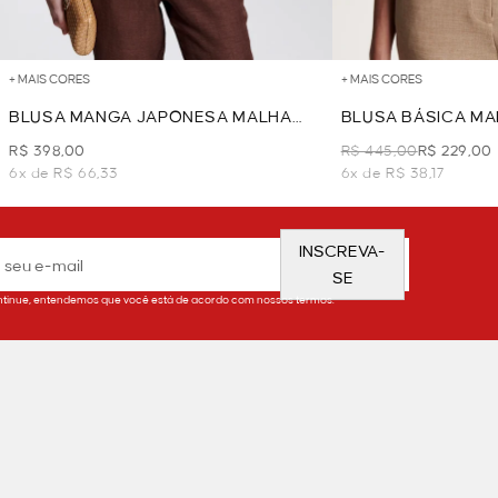
+ MAIS CORES
+ MAIS CORES
BLUSA MANGA JAPONESA MALHA
BLUSA BÁSICA MA
RENDADA - MARROM
MARROM
R$ 398,00
R$ 445,00
R$ 229,00
6x de R$ 66,33
6x de R$ 38,17
INSCREVA-
SE
tinue, entendemos que você está de acordo com nossos termos.