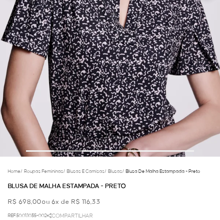
Home
/
Roupas Femininas
/
Blusas E Camisas
/
Blusas
/
Blusa De Malha Estampada - Preto
BLUSA DE MALHA ESTAMPADA - PRETO
R$ 698,00
ou 6x de R$ 116,33
REF.50.01.1035-002
COMPARTILHAR