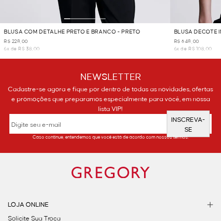
BLUSA COM DETALHE PRETO E BRANCO - PRETO
BLUSA DECOTE I
R$ 228,00
R$ 648,00
6x de R$ 38,00
6x de R$ 108,00
NEWSLETTER
Cadastre-se agora e fique por dentro de todas as novidades, ofertas
e promoções que preparamos especialmente para você, em nossa
lista VIP!
INSCREVA-
SE
Caso continue, entendemos que você está de acordo com nossos termos.
LOJA ONLINE
Solicite Sua Troca