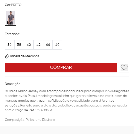
Cor:
PRETO
Tamanho:
36
38
40
42
44
46
Tabela de Medidas
COMPRAR
Descrição
Blusa de Malha Jersey com estampa delicada, ideal para compor looks elegantes
e confortáveis. Possui modelagem soltinha que garante leveza ao vestir, além de
mangas amplas que trazem sofisticação e versatilidade para diferentes
estações. Perfeita para o dia a dia, trabalho ou ocasiões casuais, pode ser usada
com a calça de Ref. 52.02.0064
Composição: Poliéster e Elastano