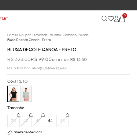
0
TLET
Home
/
Roupas Femininas
/
Blusas E Camisas
/
Blusas
/
Blusa Decote Canoa - Preto
BLUSA DECOTE CANOA - PRETO
R$ 328,00
R$ 99,00
ou 6x de R$ 16,50
REF.50.01.0455-002
COMPARTILHAR
Cor:
PRETO
Tamanho:
38
40
42
44
46
Tabela de Medidas