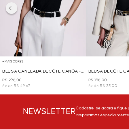
+ MAIS CORES
BLUSA CANELADA DECOTE CANOA -
BLUSA DECOTE CA
PRETO
R$ 298,00
R$ 198,00
6x de R$ 49,67
6x de R$ 33,00
Cadastre-se agora e fique 
NEWSLETTER
preparamos especialmente p